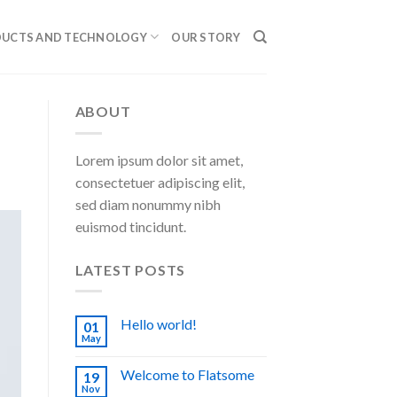
UCTS AND TECHNOLOGY
OUR STORY
ABOUT
Lorem ipsum dolor sit amet,
consectetuer adipiscing elit,
sed diam nonummy nibh
euismod tincidunt.
LATEST POSTS
Hello world!
01
May
Welcome to Flatsome
19
Nov