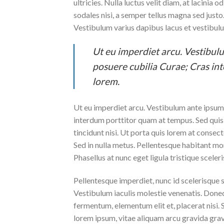
ultricies. Nulla luctus velit diam, at lacinia
sodales nisi, a semper tellus magna sed justo.
Vestibulum varius dapibus lacus et vestibul
Ut eu imperdiet arcu. Vestibulu
posuere cubilia Curae; Cras in
lorem.
Ut eu imperdiet arcu. Vestibulum ante ipsum p
interdum porttitor quam at tempus. Sed quis 
tincidunt nisi. Ut porta quis lorem at consec
Sed in nulla metus. Pellentesque habitant mo
Phasellus at nunc eget ligula tristique sceleri
Pellentesque imperdiet, nunc id scelerisque sce
Vestibulum iaculis molestie venenatis. Donec f
fermentum, elementum elit et, placerat nisi
lorem ipsum, vitae aliquam arcu gravida gravi