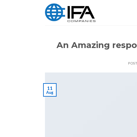
Skip
to
content
An Amazing respo
POS
11
Aug