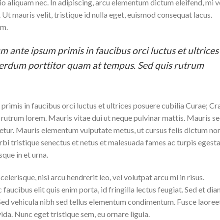
 odio aliquam nec. In adipiscing, arcu elementum dictum eleifend, mi v
 Ut mauris velit, tristique id nulla eget, euismod consequat lacus.
um.
m ante ipsum primis in faucibus orci luctus et ultrices
terdum porttitor quam at tempus. Sed quis rutrum
rimis in faucibus orci luctus et ultrices posuere cubilia Curae; Cr
rutrum lorem. Mauris vitae dui ut neque pulvinar mattis. Mauris s
tetur. Mauris elementum vulputate metus, ut cursus felis dictum non
rbi tristique senectus et netus et malesuada fames ac turpis egesta
sque in et urna.
lerisque, nisi arcu hendrerit leo, vel volutpat arcu mi in risus.
aucibus elit quis enim porta, id fringilla lectus feugiat. Sed et di
. Sed vehicula nibh sed tellus elementum condimentum. Fusce laoree
da. Nunc eget tristique sem, eu ornare ligula.