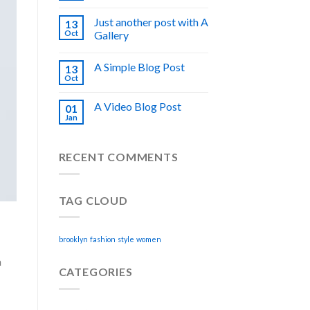
Just another post with A
13
Oct
Gallery
A Simple Blog Post
13
Oct
A Video Blog Post
01
Jan
RECENT COMMENTS
TAG CLOUD
brooklyn
fashion
style
women
a
CATEGORIES